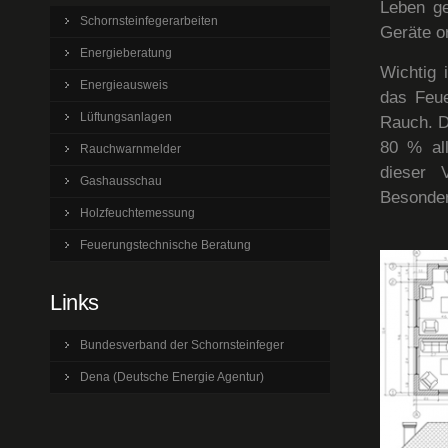
Leben ge
Schornsteinfegerarbeiten
Geräte o
Energieberatung
Wichtig 
Energieausweis
das Feue
Lüftungsanlagen
Rauch. D
80 % all
Rauchwarnmelder
dieser 
Gashausschau
Besonder
Holzfeuchtemessung
Feuerungstechnische Beratung
Links
Bundesverband der Schornsteinfeger
Dena (Deutsche Energie Agentur)