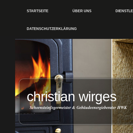
STARTSEITE
ÜBER UNS
DIENSTL
DATENSCHUTZERKLÄRUNG
christian wirges
Schornsteinfegermeister & Gebäudeenergieberater HWK