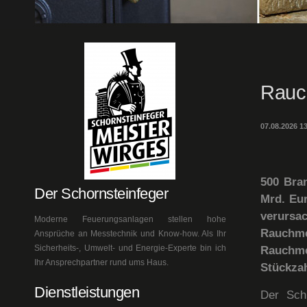
Rauc
07.08.2026 1
500 Bran
Der Schornsteinfeger
Mrd. Eu
verursac
Moderne Feuerungsanlagen stellen hohe
Rauchme
Ansprüche an Messtechnik und Know-how. Als Ihr
Sicherheits-, Umwelt- und Energie-Experte bin ich
Rauchme
Ihr Ansprechpartner rund ums Haus.
Stückzah
Dienstleistungen
Der Sch