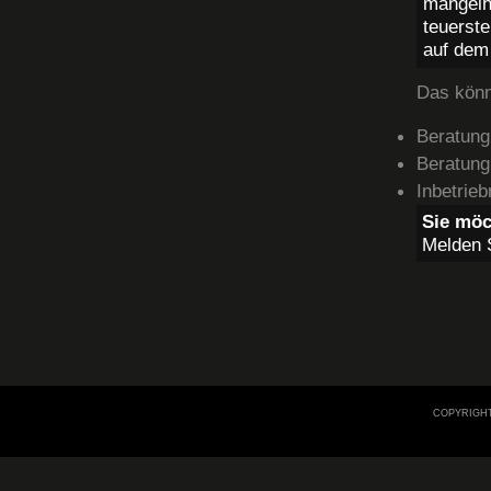
mangelh
teuerste
auf dem
Das könne
Beratung
Beratung
Inbetrie
Sie mö
Melden S
COPYRIGHT