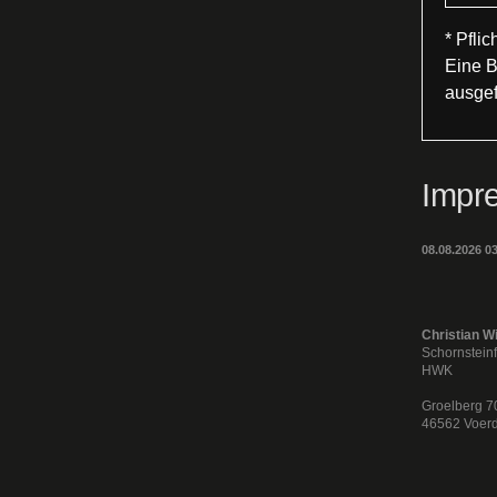
* Pflic
Eine B
ausgef
Impr
08.08.2026 0
Christian W
Schornstein
HWK
Groelberg 7
46562 Voer