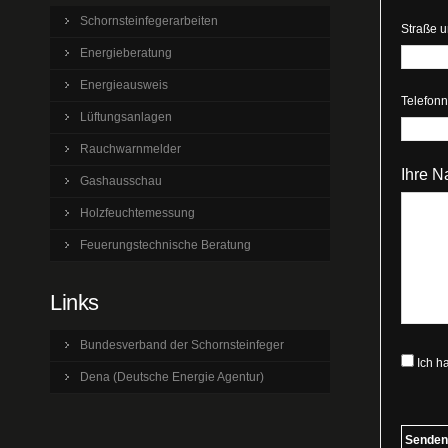
Schornsteinfegerarbeiten
Straße 
Energieberatung
Energieausweis
Telefon
Lüftungsanlagen
Rauchwarnmelder
Ihre N
Gashausschau
Holzfeuchtemessung
Feuerungstechnische Beratung
Links
Bundesverband der Schornsteinfeger
Ich h
Dena (Deutsche Energie Agentur)