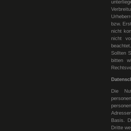
unterlie
Verbrei
Urheberr
bzw. Erst
nicht ko
nicht vo
beachtet
Sollten 
bitten 
Rechtsve
Datensc
Die Nu
person
persone
Adressen)
Basis. D
Dritte w