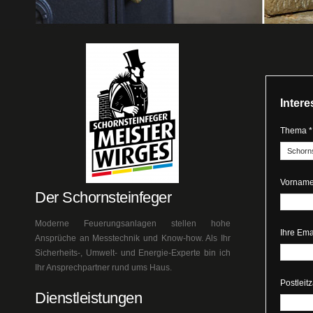
Inter
Thema *
Vorname
Der Schornsteinfeger
Moderne Feuerungsanlagen stellen hohe
Ihre Ema
Ansprüche an Messtechnik und Know-how. Als Ihr
Sicherheits-, Umwelt- und Energie-Experte bin ich
Ihr Ansprechpartner rund ums Haus.
Postleit
Dienstleistungen